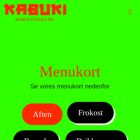
Skip to content
Skip to footer
Men
Menukort
Se vores menukort nedenfor
Frokost
Aften