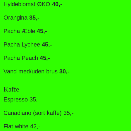
Hyldeblomst ØKO
40,-
Orangina
35,-
P
acha Æble
45,-
P
acha Lychee
45,-
Pacha Peach
45,-
Vand med/uden brus
30,-
Kaffe
Espresso 35,-
Canadiano (sort kaffe) 35,-
Flat white 42,-