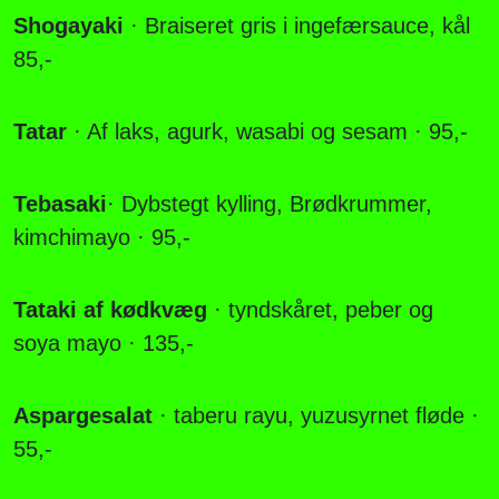
Shogayaki
· Braiseret gris i ingefærsauce, kål
85,-
Tatar
· Af laks, agurk, wasabi og sesam · 95,-
Tebasaki
· Dybstegt kylling, Brødkrummer,
kimchimayo · 95,-
Tataki af kødkvæg
· tyndskåret, peber og
soya mayo · 135,-
Aspargesalat
· taberu rayu, yuzusyrnet fløde ·
55,-